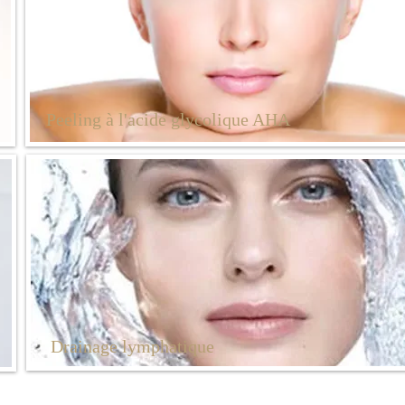
Peeling à l'acide glycolique AHA
Soft - Peeling à l'acide glycolique
Drainage lymphatique