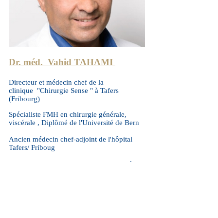
Dr. méd. Vahid TAHAMI
Directeur et médecin chef de la
clinique "Chirurgie Sense " à Tafers
(Fribourg)
Spécialiste FMH en chirurgie générale,
viscérale , Diplômé de l'Université de Bern
Ancien médecin chef-adjoint de l'hôpital
Tafers/ Friboug
Ancien Chef de clinique en chirurgie, hôpital
Cantonal de Fribourg
Médecin agrée des Hôpitaux Fribourgeois,
Vaudois et Bern
Membre :