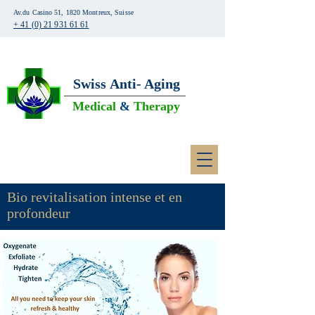
Av.du Casino 51, 1820 Montreux, Suisse
+ 41 (0) 21 931 61 61
Swiss
Anti- Aging
Medical
&
Therapy
Bio revitalisation intense et en
profondeur