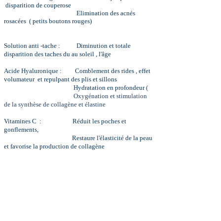
disparition de couperose
Elimination des acnés
rosacées ( petits boutons rouges)
Solution anti -tache : Diminution et totale
disparition des taches du au soleil , l'âge
Acide Hyaluronique : Comblement des rides , effet
volumateur et repulpant des plis et sillons
Hydratation en profondeur
(
Oxygénation et stimulation
de la synthèse de collagène et élastine
Vitamines C : Réduit les poches et
gonflements,
Restaure l'élasticité de la peau
et favorise la production de collagène
Vitamines A+E : Ralentissent la destruction de
collagène
Ralentissent les effets du
vieillissements cutané
Vitamine B5 : Raffermit et redonne de l'éclat
à la peau