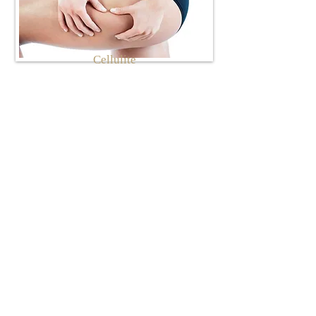
Cellulite
Modelage, amincissement,
raffermissement