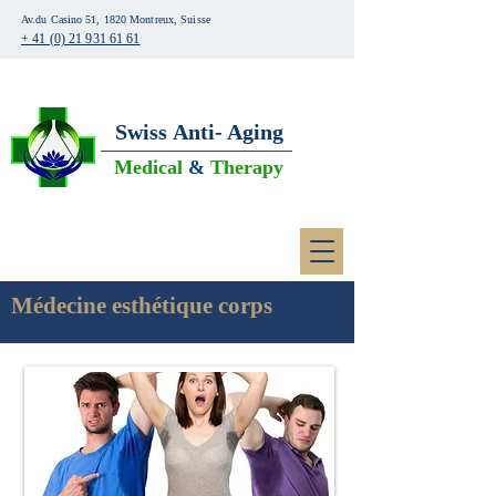
Av.du Casino 51, 1820 Montreux, Suisse
+ 41 (0) 21 931 61 61
Swiss
Anti- Aging
Medical
&
Therapy
Médecine esthétique corps