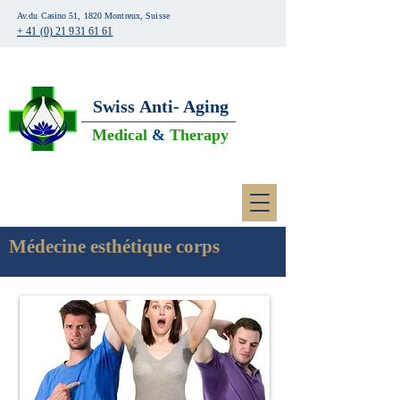
Av.du Casino 51, 1820 Montreux, Suisse
+ 41 (0) 21 931 61 61
Swiss
Anti- Aging
Medical
&
Therapy
Médecine esthétique corps