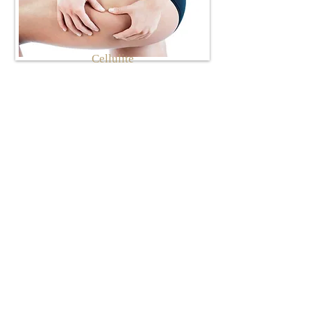
Cellulite
Modelage, amincissement,
raffermissement