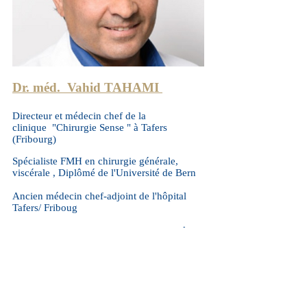
Dr. méd. Vahid TAHAMI
Directeur et médecin chef de la
clinique "Chirurgie Sense " à Tafers
(Fribourg)
Spécialiste FMH en chirurgie générale,
viscérale , Diplômé de l'Université de Bern
Ancien médecin chef-adjoint de l'hôpital
Tafers/ Friboug
Ancien Chef de clinique en chirurgie, hôpital
Cantonal de Fribourg
Médecin agrée des Hôpitaux Fribourgeois,
Vaudois et Bern
Membre :