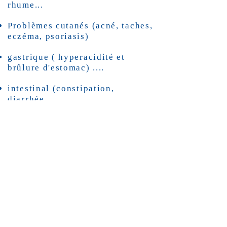
rhume...
Problèmes cutanés (acné, taches,
eczéma, psoriasis)
gastrique ( hyperacidité et
brûlure d'estomac) ....
intestinal (constipation,
diarrhée,
reins et vessies ( infection,
insuffisance rénale, calculs)
jambes lourdes et varice
hormonal( fértilité , cancer,
vieillissement )
gynécologiques
prostate