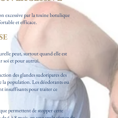
on excessive par la toxine botulique
rtable et efficace.
SE
relle peut, surtout quand elle est
r soi et pour autrui.
ction des glandes sudoripares des
de la population. Les déodorants ou
nt insuffisants pour traiter ce
ique
permettent de stopper cette
de 6 à 8 mois, en une seule séance de