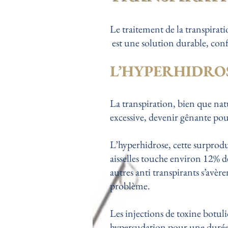
Le traitement de la transpirati
est une solution durable, confo
L’HYPERHIDRO
La transpiration, bien que natu
excessive, devenir gênante pou
L’hyperhidrose, cette surprodu
aisselles touche environ 12% 
autres anti transpirants s’avère
problème.
Les injections de
toxine botul
hypersudation pour une durée 