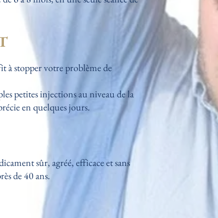
T
it à stopper votre problème de
es petites injections au niveau de la
apprécie en quelques jours.
icament sûr, agréé, efficace et sans
près de 40 ans.