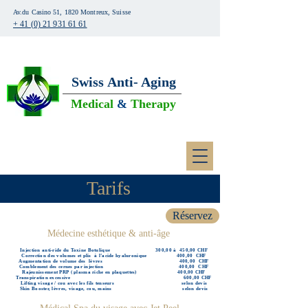
Av.du Casino 51, 1820 Montreux, Suisse
+ 41 (0) 21 931 61 61
Swiss
Anti- Aging
Medical
&
Therapy
Tarifs
Réservez
Médecine esthétique & anti-âge
Injection anti-ride du Toxine Botulique 300,00 à 450,00 CHF
Correction des volumes et plis à l’acide hyaluronique 400,00 CHF
Augmentation de volume des lèvres 400,00 CHF
Comblement des cernes par injection 400,00 CHF
Rajeunissement PRP ( plasma riche en plaquettes) 400,00 CHF
Transpiration excessive 600,00 CHF
Lifting visage / cou avec les fils tenseurs selon devis
Skin Booster, lèvres, visage, cou, mains selon devis