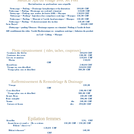
Médical Spa du visage avec Jet Peel
Revitalisation en profondeur sans aiguille
Nettoyage + Peeling + Drainage lymphatique et hydratation 100,00 CHF
Nettoyage + Peeling +Drainage au cocktail vitaminé 150,00 CHF
Nettoyage + Peeling aux acides de fruits AHA + Masque 150,00 CHF
Nettoyage + Peeling+ Injection dus complexes anti-âge + Masque 150,00 CHF
Nettoyage + Peeling + Mesojet à l'acide hyaluronique +
Masque
150,00 CHF
Nettoyage + Peeling + Eclaircissement des taches 150,00 CHF
Soin Royal 260,00 CHF
(Nettoyage + peeling Ultrason +Drainage aqueux ou vitaminé / Peeling à l’acide de fruit
AH/
comblement des rides l’acide Hyaluronique ou complexes anti-âge /, Infusion du produit
au Led + Lifting + Masque
Photo rajeunissement ( rides, taches, couproses)
Contours des lèvres 100,00 CHF
Contours des yeux 100,00 CHF
Lèvres et menton 130,00 CHF
Mains 150,00
CHF
Avant-bras 240,00 CHF
Visage ou cou-décolleté 240,00 CHF
Visage plus cou et décolleté 300,00 CHF
Raffermissement & Remodelage & Drainage
Visage 220,00
CHF
Cou-décolleté 280,00 CHF
Visage plus cou et décolleté 380,00 CHF
Avant- Bras 240,00 CHF
Bras complet 390,00 CHF
Ventre dès 240,00 CHF
Cuisses et fesses dès 290,00 CHF
Epilation femmes
Aisselles 120,- CHF
Epilation Homme
Avant-bras et coudes / Bras entiers
150,00 CHF / 250,00 CHF
Bikini "classique"
120,00 CHF
Bikini échancré"
140,00
CHF