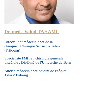
Dr. méd. Vahid TAHAMI
Directeur et médecin chef de la
clinique "Chirurgie Sense " à Tafers
(Fribourg)
Spécialiste FMH en chirurgie générale,
viscérale , Diplômé de l'Université de Bern
Ancien médecin chef-adjoint de l'hôpital
Tafers/ Friboug
Ancien Chef de clinique en chirurgie, hôpital
Cantonal de Fribourg
Médecin agrée des Hôpitaux Fribourgeois,
Vaudois et Bern
Membre :