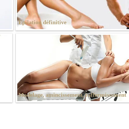
Epilation définitive
Modelage, amincissement,
raffermissement