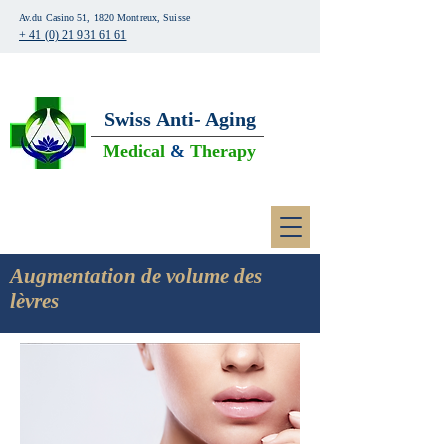
Av.du Casino 51, 1820 Montreux, Suisse
+ 41 (0) 21 931 61 61
Swiss
Anti- Aging
Medical
&
Therapy
Augmentation de volume des
lèvres