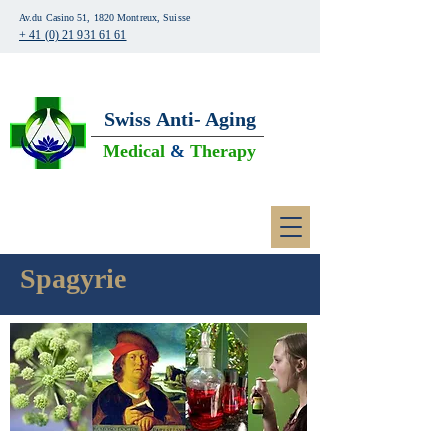
Av.du Casino 51, 1820 Montreux, Suisse
+ 41 (0) 21 931 61 61
Swiss
Anti- Aging
Medical
&
Therapy
Spagyrie