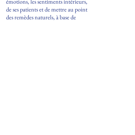
émotions, les sentiments intérieurs,
de ses patients et de mettre au point
des remèdes naturels, à base de
macérats de fleurs fabriqués selon un
protocole précis, qui soient
susceptibles de rééquilibrer le
psychisme, de corriger des émotions
négatives, d'améliorer un état
émotionnellement perturbé.
Ainsi sont nés les élixirs de fleurs de
Bach, qui depuis, aident nombre de
personnes à traverser des épreuves de
vie difficiles au niveau physique mais
surtout mental. Sachant que "tout"
vient souvent du "mental"