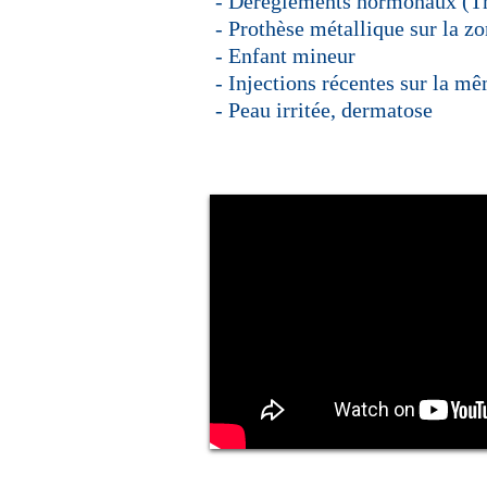
- Dérèglements hormonaux (Th
- Prothèse métallique sur la zo
- Enfant mineur
- Injections récentes sur la m
- Peau irritée, dermatose