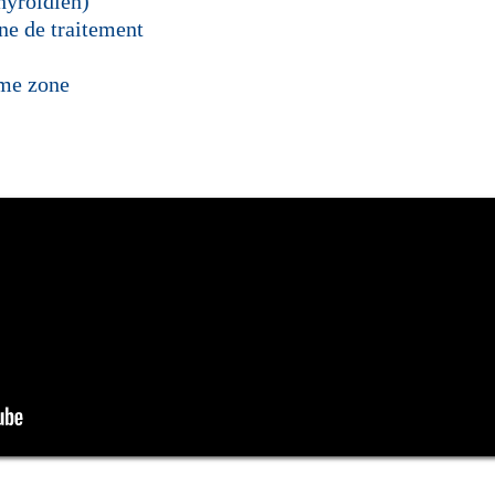
yroïdien)
ne de traitement
ême zone