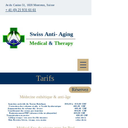
Av.du Casino 51, 1820 Montreux, Suisse
+ 41 (0) 21 931 61 61
Swiss
Anti- Aging
Medical
&
Therapy
Tarifs
Réservez
Médecine esthétique & anti-âge
Injection anti-ride du Toxine Botulique 300,00 à 450,00 CHF
Correction des volumes et plis à l’acide hyaluronique 400,00 CHF
Augmentation de volume des lèvres 400,00 CHF
Comblement des cernes par injection 400,00 CHF
Rajeunissement PRP ( plasma riche en plaquettes) 400,00 CHF
Transpiration excessive 600,00 CHF
Lifting visage / cou avec les fils tenseurs selon devis
Skin Booster, lèvres, visage, cou, mains selon devis