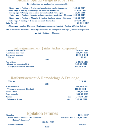
Médical Spa du visage avec Jet Peel
Revitalisation en profondeur sans aiguille
Nettoyage + Peeling + Drainage lymphatique et hydratation 100,00 CHF
Nettoyage + Peeling +Drainage au cocktail vitaminé 150,00 CHF
Nettoyage + Peeling aux acides de fruits AHA + Masque 150,00 CHF
Nettoyage + Peeling+ Injection dus complexes anti-âge + Masque 150,00 CHF
Nettoyage + Peeling + Mesojet à l'acide hyaluronique +
Masque
150,00 CHF
Nettoyage + Peeling + Eclaircissement des taches 150,00 CHF
Soin Royal 260,00 CHF
(Nettoyage + peeling Ultrason +Drainage aqueux ou vitaminé / Peeling à l’acide de fruit
AH/
comblement des rides l’acide Hyaluronique ou complexes anti-âge /, Infusion du produit
au Led + Lifting + Masque
Photo rajeunissement ( rides, taches, couproses)
Contours des lèvres 100,00 CHF
Contours des yeux 100,00 CHF
Lèvres et menton 130,00 CHF
Mains 150,00
CHF
Avant-bras 240,00 CHF
Visage ou cou-décolleté 240,00 CHF
Visage plus cou et décolleté 300,00 CHF
Raffermissement & Remodelage & Drainage
Visage 220,00
CHF
Cou-décolleté 280,00 CHF
Visage plus cou et décolleté 380,00 CHF
Avant- Bras 240,00 CHF
Bras complet 390,00 CHF
Ventre dès 240,00 CHF
Cuisses et fesses dès 290,00 CHF
Epilation femmes
Aisselles 120,- CHF
Epilation Homme
Avant-bras et coudes / Bras entiers
150,00 CHF / 250,00 CHF
Bikini "classique"
120,00 CHF
Bikini échancré"
140,00
CHF