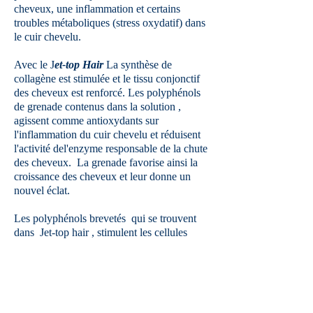
cheveux, une inflammation et certains
troubles métaboliques (stress oxydatif) dans
le cuir chevelu.
Avec le J
et-top Hair
La synthèse de
collagène est stimulée et le tissu conjonctif
des cheveux est renforcé.
Les polyphénols
de grenade contenus dans la solution ,
agissent comme antioxydants sur
l'inflammation du cuir chevelu et réduisent
l'activité del'enzyme responsable de la chute
des cheveux. La grenade favorise ainsi la
croissance des cheveux et leur donne un
nouvel éclat.
Les polyphénols brevetés qui se trouvent
dans Jet-top hair , stimulent les cellules
souches des cheveux. La glycine et le zinc
favorisent le métabolisme des cheveux. La
glycine est un élément constitutif d'une
importante protéine spécifique aux
cheveux. Le zinc favorise l'incorporation de