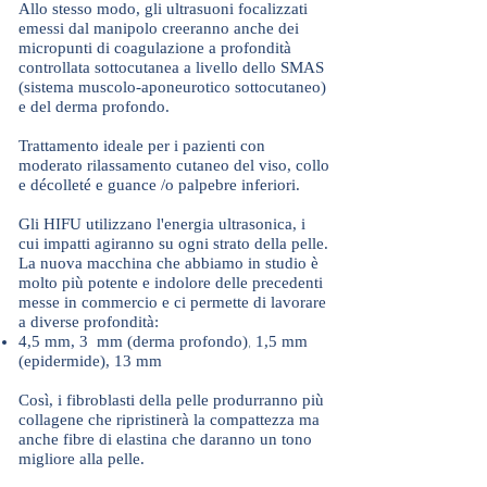
Allo stesso modo, gli ultrasuoni focalizzati
emessi dal manipolo creeranno anche dei
micropunti di coagulazione a profondità
controllata sottocutanea a livello dello SMAS
(sistema muscolo-aponeurotico sottocutaneo)
e del derma profondo.
Trattamento ideale per i pazienti con
moderato rilassamento cutaneo del viso, collo
e décolleté e guance /o palpebre inferiori.
Gli HIFU utilizzano l'energia ultrasonica, i
cui impatti agiranno su ogni strato della pelle.
La nuova macchina che abbiamo in studio è
molto più potente e indolore delle precedenti
messe in commercio e ci permette di lavorare
a diverse profondità:
4,5 mm,
3 mm (derma profondo)
,
1,5 mm
(epidermide),
13 mm
Così, i fibroblasti della pelle produrranno più
collagene che ripristinerà la compattezza ma
anche fibre di elastina che daranno un tono
migliore alla pelle.