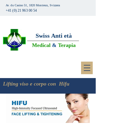
Av. du Casino 51, 1820 Montreux, Svizzera
+41 (0) 21 963 00 54
Swiss
Anti età
Medical
&
Terapia
Lifting viso e corpo con Hifu