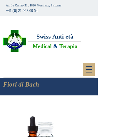
Av. du Casino 51, 1820 Montreux, Svizzera
+41 (0) 21 963 00 54
Swiss
Anti età
Medical
&
Terapia
Fiori di Bach