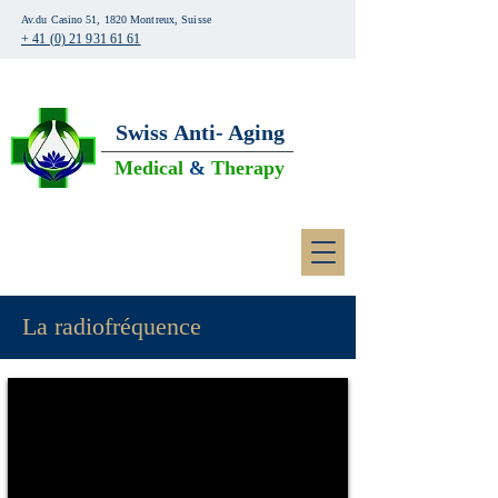
Av.du Casino 51, 1820 Montreux, Suisse
+ 41 (0) 21 931 61 61
Swiss
Anti- Aging
Medical
&
Therapy
La radiofréquence