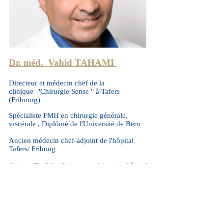
Dr. méd. Vahid TAHAMI
Directeur et médecin chef de la
clinique "Chirurgie Sense " à Tafers
(Fribourg)
Spécialiste FMH en chirurgie générale,
viscérale , Diplômé de l'Université de Bern
Ancien médecin chef-adjoint de l'hôpital
Tafers/ Friboug
Ancien Chef de clinique en chirurgie, hôpital
Cantonal de Fribourg
Médecin agrée des Hôpitaux Fribourgeois,
Vaudois et Bern
Membre :