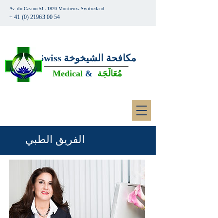
Av. du Casino 51، 1820 Montreux، Switzerland
+ 41 (0) 21963 00 54
مكافحة الشيخوخة
Swiss
مُعَالَجَة
&
Medical
الفريق الطبي