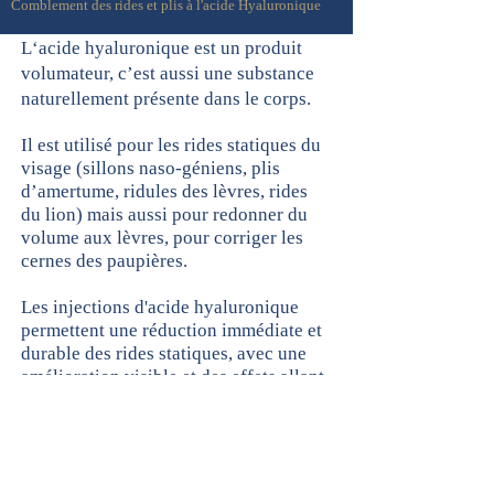
Comblement des rides et plis à l'acide Hyaluronique
L‘acide hyaluronique est un produit
volumateur, c’est aussi une substance
naturellement présente dans le corps.
Il est utilisé pour les rides statiques du
visage (sillons naso-géniens, plis
d’amertume, ridules des lèvres, rides
du lion) mais aussi pour redonner du
volume aux lèvres, pour corriger les
cernes des paupières.
Les injections d'acide hyaluronique
permettent une réduction immédiate et
durable des rides statiques, avec une
amélioration visible et des effets allant
jusqu’à plus d'un an.
On utilise aussi l’acide hyaluronique
pour corriger le fripé des joues, du cou
et pour corriger le vieillissement des