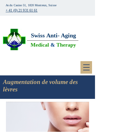
Av.du Casino 51, 1820 Montreux, Suisse
+ 41 (0) 21 931 61 61
Swiss
Anti- Aging
Medical
&
Therapy
Augmentation de volume des
lèvres