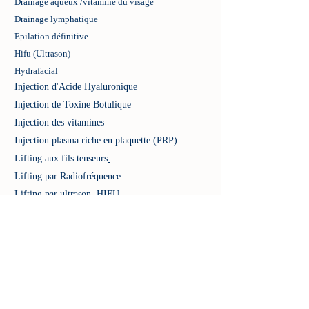
Drainage aqueux /vitaminé du visage
Drainage lymphatique
Epilation définitive
Hifu (Ultrason)
Hydrafacial
Injection d'Acide Hyaluronique
Injection de Toxine Botulique
Injection des vitamines
Injection plasma riche en plaquette (PRP)
Lifting aux fils tenseurs
Lifting par Radiofréquence
Lifting par ultrason HIFU
Mésothérapie sans aiguilles
Peeling glycolique AHA
Photo rajeunissement
Radiofréquence
Raffermissement du visage et corps
Relâchement cutané