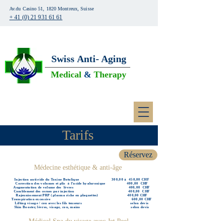
Av.du Casino 51, 1820 Montreux, Suisse
+ 41 (0) 21 931 61 61
Swiss
Anti- Aging
Medical
&
Therapy
Tarifs
Réservez
Médecine esthétique & anti-âge
Injection anti-ride du Toxine Botulique 300,00 à 450,00 CHF
Correction des volumes et plis à l’acide hyaluronique 400,00 CHF
Augmentation de volume des lèvres 400,00 CHF
Comblement des cernes par injection 400,00 CHF
Rajeunissement PRP ( plasma riche en plaquettes) 400,00 CHF
Transpiration excessive 600,00 CHF
Lifting visage / cou avec les fils tenseurs selon devis
Skin Booster, lèvres, visage, cou, mains selon devis