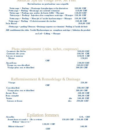
Médical Spa du visage avec Jet Peel
Revitalisation en profondeur sans aiguille
Nettoyage + Peeling + Drainage lymphatique et hydratation 100,00 CHF
Nettoyage + Peeling +Drainage au cocktail vitaminé 150,00 CHF
Nettoyage + Peeling aux acides de fruits AHA + Masque 150,00 CHF
Nettoyage + Peeling+ Injection dus complexes anti-âge + Masque 150,00 CHF
Nettoyage + Peeling + Mesojet à l'acide hyaluronique +
Masque
150,00 CHF
Nettoyage + Peeling + Eclaircissement des taches 150,00 CHF
Soin Royal 260,00 CHF
(Nettoyage + peeling Ultrason +Drainage aqueux ou vitaminé / Peeling à l’acide de fruit
AH/
comblement des rides l’acide Hyaluronique ou complexes anti-âge /, Infusion du produit
au Led + Lifting + Masque
Photo rajeunissement ( rides, taches, couproses)
Contours des lèvres 100,00 CHF
Contours des yeux 100,00 CHF
Lèvres et menton 130,00 CHF
Mains 150,00
CHF
Avant-bras 240,00 CHF
Visage ou cou-décolleté 240,00 CHF
Visage plus cou et décolleté 300,00 CHF
Raffermissement & Remodelage & Drainage
Visage 220,00
CHF
Cou-décolleté 280,00 CHF
Visage plus cou et décolleté 380,00 CHF
Avant- Bras 240,00 CHF
Bras complet 390,00 CHF
Ventre dès 240,00 CHF
Cuisses et fesses dès 290,00 CHF
Epilation femmes
Aisselles 120,- CHF
Epilation Homme
Avant-bras et coudes / Bras entiers
150,00 CHF / 250,00 CHF
Bikini "classique"
120,00 CHF
Bikini échancré"
140,00
CHF